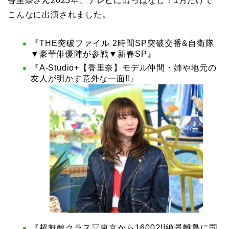
香里奈さん2023年、テレビに出っぱなし！1月だけで
こんなに出演されました。
『THE突破ファイル 2時間SP突破交番&自衛隊
▼豪華俳優陣が参戦▼新春SP』
『A-Studio+【香里奈】モデル仲間・姉や地元の
友人が明かす意外な一面!!』
『超無敵クラス▽東京から1600?!!絶景離島に国