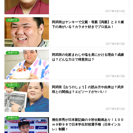
2017年9月14日
スポーツ
阿武咲はヤンキーで父親・母親【両親】と２０歳
下の弟がいる？カラオケ好きでプロ並み！
2017年9月13日
スポーツ
阿武咲の化粧まわしや塩を肩にかける理由？成績
は？どんな力士で得意技は？
2017年9月13日
スポーツ
阿武咲【おうのしょう】の読み方や由来は？武井
咲との関係は？エピソードがヤバい！
2017年9月12日
スポーツ
桐生祥秀が日本新記録の９秒台動画あり！１００
ｍ９秒９８で日本学生対校選手権（日本インカ
レ）制覇！