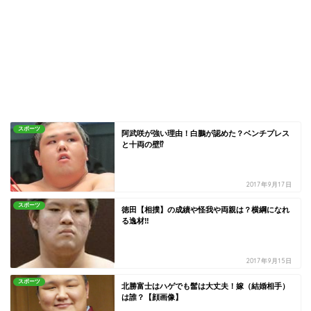
スポーツ
阿武咲が強い理由！白鵬が認めた？ベンチプレス
と十両の壁⁉
2017年9月17日
スポーツ
徳田【相撲】の成績や怪我や両親は？横綱になれ
る逸材‼
2017年9月15日
スポーツ
北勝富士はハゲでも髷は大丈夫！嫁（結婚相手）
は誰？【顔画像】