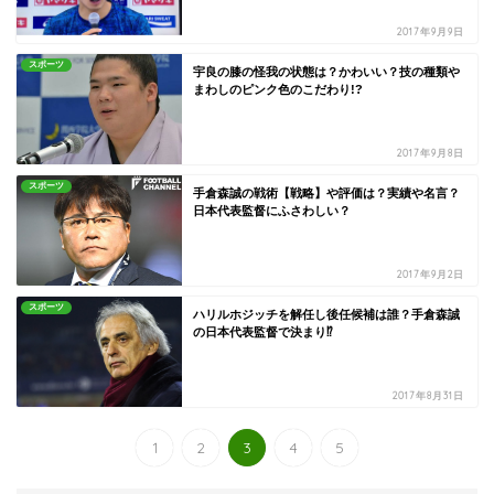
2017年9月9日
スポーツ
宇良の膝の怪我の状態は？かわいい？技の種類や
まわしのピンク色のこだわり!?
2017年9月8日
スポーツ
手倉森誠の戦術【戦略】や評価は？実績や名言？
日本代表監督にふさわしい？
2017年9月2日
スポーツ
ハリルホジッチを解任し後任候補は誰？手倉森誠
の日本代表監督で決まり⁉
2017年8月31日
1
2
3
4
5