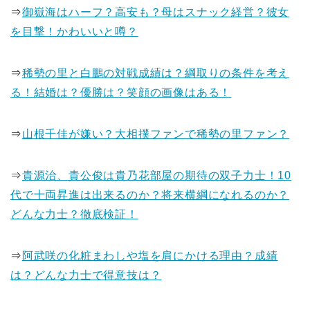
⇒
御嶽海はハーフ？高安も？母はスナック経営？彼女
を目撃！かわいいと噂？
⇒
稀勢の里と白鵬の対戦成績は？綱取りの条件を考え
る！結婚は？優勝は？笑顔の画像はある！
⇒
山根千佳が嫌い？大相撲ファンで稀勢の里ファン？
⇒
貴源治、貴公俊は貴乃花部屋の期待の双子力士！10
代で十両昇進は出来るのか？将来横綱になれるのか？
どんな力士？徹底検証！
⇒
阿武咲の化粧まわしや塩を肩にかける理由？成績
は？どんな力士で得意技は？