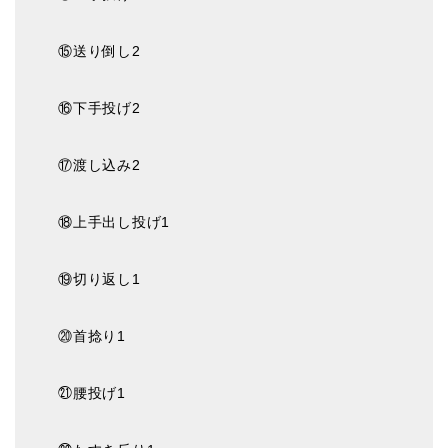
⑮送り倒し2
⑯下手投げ2
⑰渡し込み2
⑱上手出し投げ1
⑲切り返し1
⑳首捻り1
㉑腰投げ1