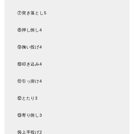
⑦突き落とし5
⑧押し倒し4
⑨掬い投げ4
⑩叩き込み4
⑪引っ掛け4
⑫とたり3
⑬寄り倒し3
⑭上手投げ2