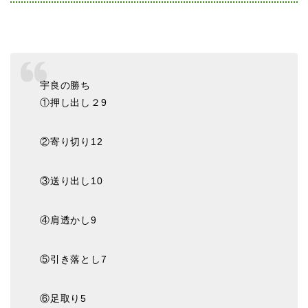
宇良の勝ち
①押し出し２9
②寄り切り12
③送り出し10
④肩透かし9
⑤引き落とし7
⑥足取り5