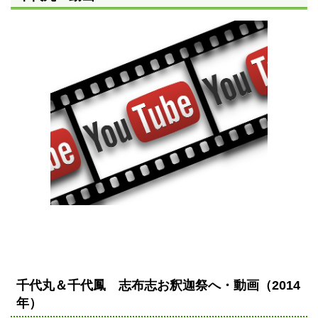
千代丸＆千代鳳 志布志お釈迦祭へ・動画（2014
年）