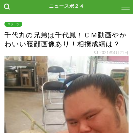
ニュースポ２４
スポーツ
千代丸の兄弟は千代鳳！ＣＭ動画やか
わいい寝顔画像あり！相撲成績は？
2021年4月21日