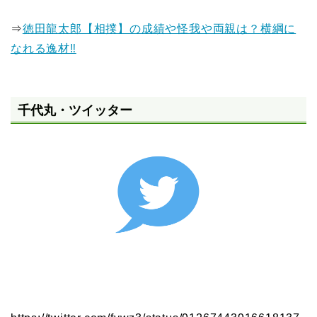
⇒
徳田龍太郎【相撲】の成績や怪我や両親は？横綱に
なれる逸材‼
千代丸・ツイッター