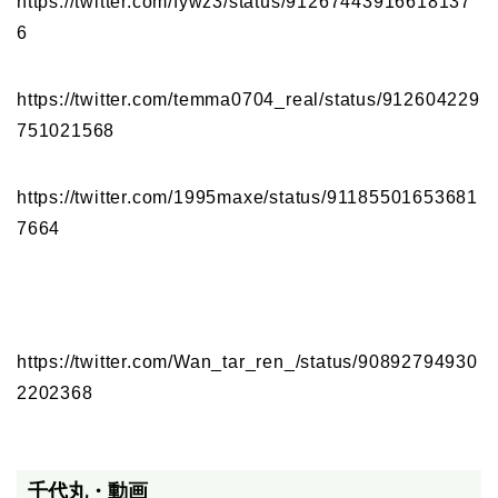
https://twitter.com/fywz3/status/91267443916618137
6
https://twitter.com/temma0704_real/status/912604229
751021568
https://twitter.com/1995maxe/status/91185501653681
7664
https://twitter.com/Wan_tar_ren_/status/90892794930
2202368
千代丸・動画