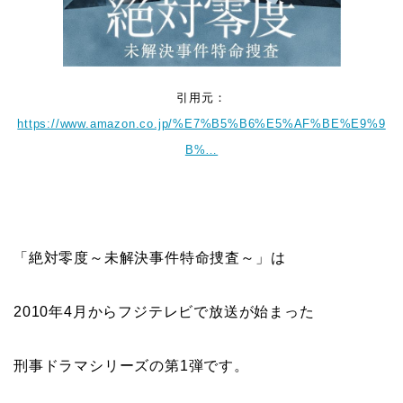
引用元：
https://www.amazon.co.jp/%E7%B5%B6%E5%AF%BE%E9%9
B%…
「絶対零度～未解決事件特命捜査～」は
2010年4月からフジテレビで放送が始まった
刑事ドラマシリーズの第1弾です。