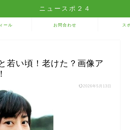
ニュースポ２４
ィール
お問合わせ
ス
年と若い頃！老けた？画像ア
！
2026年5月13日