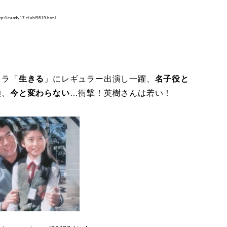
//candy17.club/9619.html
ドラ「
生きる
」にレギュラー出演し一躍、
名子役と
顔、
今と変わらない
…衝撃！英樹さんは若い！