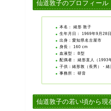
仙道敦子のプロフィール
本名： 緒形 敦子
生年月日： 1969年9月28
出身：愛知県名古屋市
身長： 160 cm
血液型： B型
配偶者： 緒形直人（1993年
子供：緒形敦（長男）・緒
事務所： 研音
仙道敦子の若い頃から現在