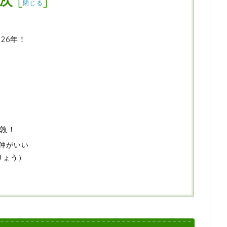
次
[
]
閉じる
26年！
敦！
仲がいい
りょう）