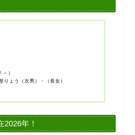
日
 – ）
形りょう（次男）・（長女）
2026年！