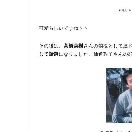
引用元：http:
可愛らしいですね＾＾
その後は、
高橋英樹
さんの娘役として連
して話題
になりました。仙道敦子さんの