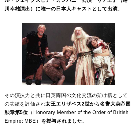
ル・シェイクスピア・カンパニー公演
『リア王』（蜷
川幸雄演出）に
唯一の日本人キャストとして出演
。
その演技力と共に日英両国の文化交流の架け橋として
の功績を評価され
女王エリザベス2世から
名誉大英帝国
勲章第5位
（Honorary Member of the Order of British
Empire: MBE）
を授与されました
。