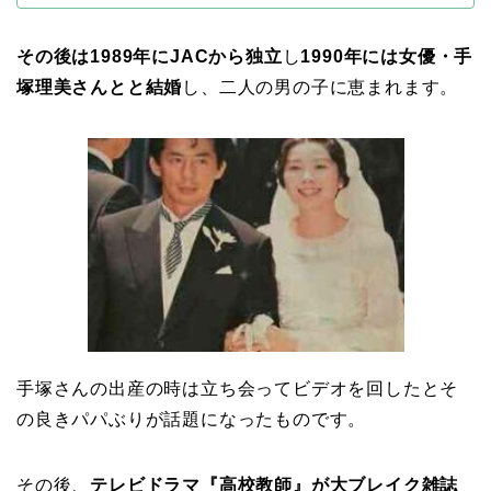
その後は1989年にJACから独立
し
1990年には女優・手
塚理美さんとと結婚
し、二人の男の子に恵まれます。
手塚さんの出産の時は立ち会ってビデオを回したとそ
の良きパパぶりが話題になったものです。
その後、
テレビドラマ『高校教師』が大ブレイク
雑誌