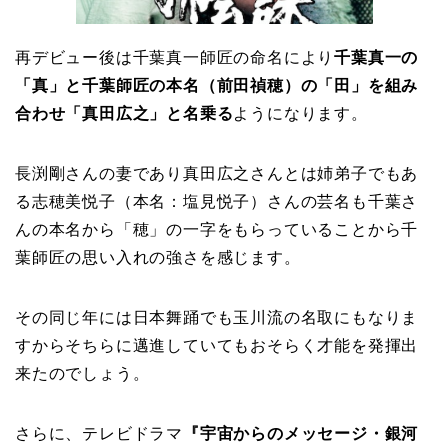
再デビュー後は千葉真一師匠の命名により
千葉真一の
「真」と
千葉師匠の本名（前田禎穂）の「田」を組み
合わせ
「真田広之」と名乗る
ようになります。
長渕剛さんの妻であり真田広之さんとは姉弟子でもあ
る志穂美悦子（本名：塩見悦子）さんの芸名も千葉さ
んの本名から「穂」の一字をもらっていることから千
葉師匠の思い入れの強さを感じます。
その同じ年には日本舞踊でも玉川流の名取にもなりま
すからそちらに邁進していてもおそらく才能を発揮出
来たのでしょう。
さらに、テレビドラマ
『宇宙からのメッセージ・銀河