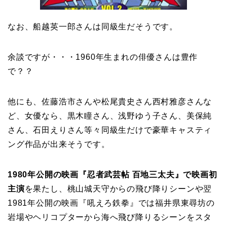
なお、船越英一郎さんは同級生だそうです。
余談ですが・・・1960年生まれの俳優さんは豊作
で？？
他にも、佐藤浩市さんや松尾貴史さん西村雅彦さんな
ど、女優なら、黒木瞳さん、浅野ゆう子さん、美保純
さん、石田えりさん等々同級生だけで豪華キャスティ
ング作品が出来そうです。
1980年公開の映画『忍者武芸帖 百地三太夫』で
映画初
主演
を果たし、桃山城天守からの飛び降りシーンや翌
1981年公開の映画『吼えろ鉄拳』では福井県東尋坊の
岩場やヘリコプターから海へ飛び降りるシーンをスタ