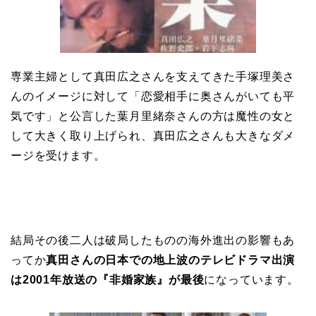
専業主婦として真田広之さんを支えてきた手塚理美さ
んのイメージに対して「恋愛相手に奥さんがいても平
気です」と公言した葉月里緒奈さんの方は魔性の女と
して大きく取り上げられ、真田広之さんも大きなダメ
ージを受けます。
結局その後二人は破局したものの海外進出の影響もあ
ってか
真田さんの日本での地上波の
テレビドラマ出演
は2001年放送の
『非婚家族』が最後
になっています。