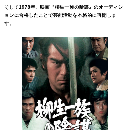
そして
1978年、映画『柳生一族の陰謀』の
オーディシ
ョンに合格したことで
芸能活動を本格的に再開
しま
す。