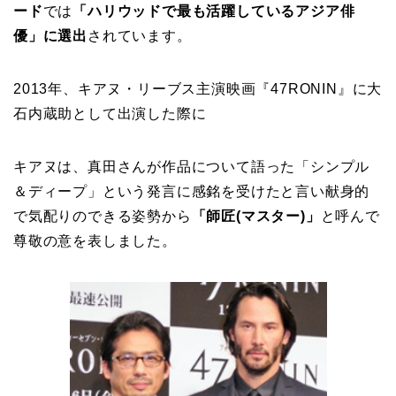
ード
では
「ハリウッドで最も活躍しているアジア俳
優」に選出
されています。
2013年、キアヌ・リーブス主演映画『47RONIN』に大
石内蔵助として出演した際に
キアヌは、真田さんが作品について語った「シンプル
＆ディープ」という発言に感銘を受けたと言い献身的
で気配りのできる姿勢から
「師匠(マスター)」
と呼んで
尊敬の意を表しました。