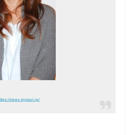
ttps://news.mynavi.jp/