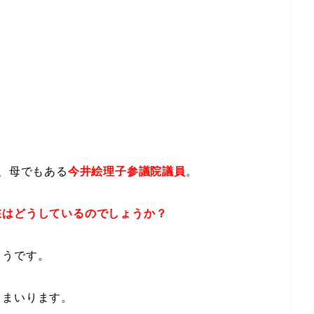
り、母でもある
今井絵理子参議院議員
。
在はどうしているのでしょうか？
ようです。
てまいります。