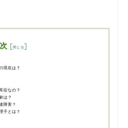
次
[
]
閉じる
の現在は？
耳症なの？
齢は？
達障害？
理子とは？