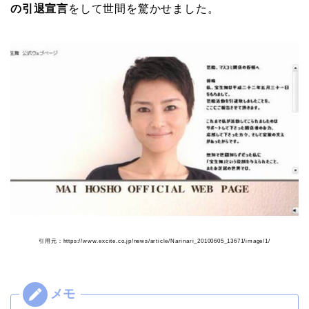
の引退宣言
をして世間を驚かせました。
引用元：https://www.excite.co.jp/news/article/Narinari_20100605_13671/image/1/