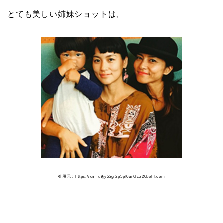
とても美しい姉妹ショットは、
引用元：https://xn--u9jy52gr2p5pl0ur6lcz20behl.com