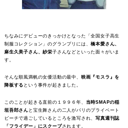
ちなみにデビューのきっかけとなった「全国女子高生
制服コレクション」のグランプリには、
橋本愛さん、
麻生久美子さん、紗栄
子さんなどといった面々がいま
す。
そんな順風満帆の女優活動の最中、
映画『モスラ』を
降板する
という事件が起きました。
このことが起きる直前の１９９６年、
当時SMAPの稲
垣吾郎さん
と宝生舞さんの二人がパリのプライベート
ビーチで過ごしているところを激写され、
写真週刊誌
「フライデー」にスクープ
されます。