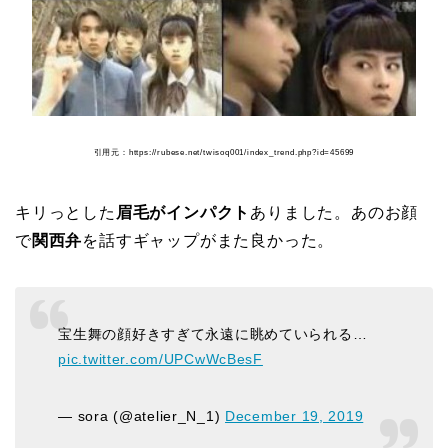
引用元：https://rubese.net/twisoq001/index_trend.php?id=45699
キリっとした
眉毛がインパクト
ありました。あのお顔
で
関西弁
を話すギャップがまた良かった。
宝生舞の顔好きすぎて永遠に眺めていられる…
pic.twitter.com/UPCwWcBesF
— sora (@atelier_N_1)
December 19, 2019