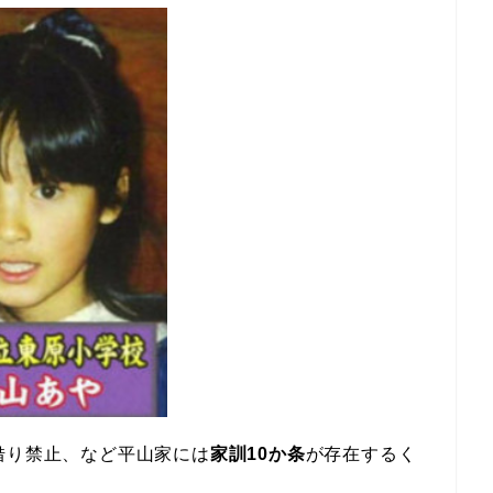
借り禁止、など平山家には
家訓10か条
が存在するく
。