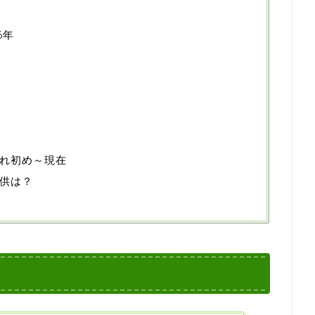
6年
れ初め～現在
供は？