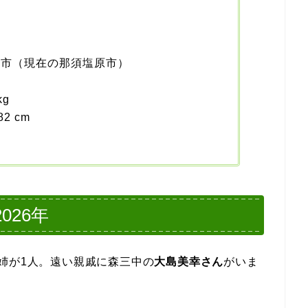
日
磯市（現在の那須塩原市）
kg
82 cm
026年
姉が1人。遠い親戚に森三中の
大島美幸さん
がいま