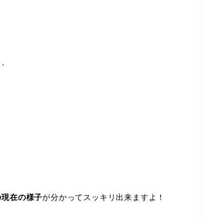
、、
の現在の様子
が分かってスッキリ出来ますよ！