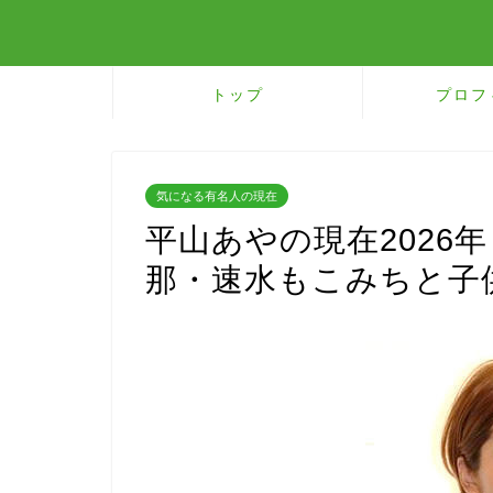
トップ
プロフ
気になる有名人の現在
平山あやの現在2026
那・速水もこみちと子