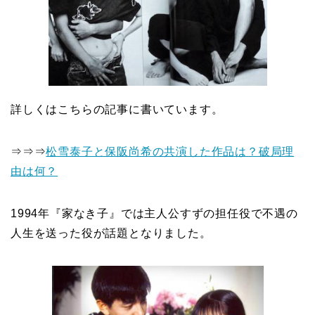
詳しくはこちらの記事に書いています。
⇒⇒⇒
松雪泰子と保阪尚希の共演した作品は？破局理
由は何？
1994年『家なき子』では主人公すずの担任役で不遇の
人生を送った役が話題となりました。