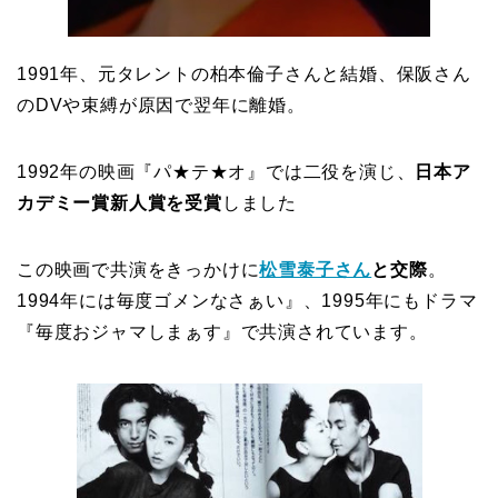
1991年、元タレントの柏本倫子さんと結婚、保阪さん
のDVや束縛が原因で翌年に離婚。
1992年の映画『パ★テ★オ』では二役を演じ、
日本ア
カデミー賞新人賞を受賞
しました
この映画で共演をきっかけに
松雪泰子さん
と交際
。
1994年には毎度ゴメンなさぁい』、1995年にもドラマ
『毎度おジャマしまぁす』で共演されています。