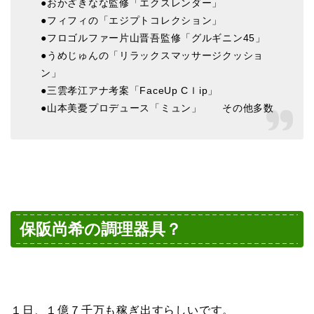
●おかざきなな監修「エクスレンダー」
●フィフィの「エジプトコレクション」
●フロゴルファー片山晋吾監修「グルギニン45」
●うめじゅんの「リラックスマッサージクッショ
ン」
●三雲孝江アナ考案「FaceUp Cｌip」
●山本美憂プロデュース「ミュン」 その他多数
保阪尚希の調理器具？
１日、１億７千万も稼ぎ出すらしいです。