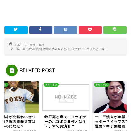
HOME
事件・事故
福田典子の怪我や事故原因の鎌取駅とは？アゴにヒビで人気急上昇！
RELATED POST
・事故
事件・事故
事件・事故
戸亮と瑛太！フライデ
一二三慎太が逮捕でツイ
田口麗斗が公然わい
のボコボコ事件とは？
ッター？イップスで阪神
で逮捕？嫁の後藤芽
ラマで共演も？
退団？甲子園動画！
可愛いのになぜ？