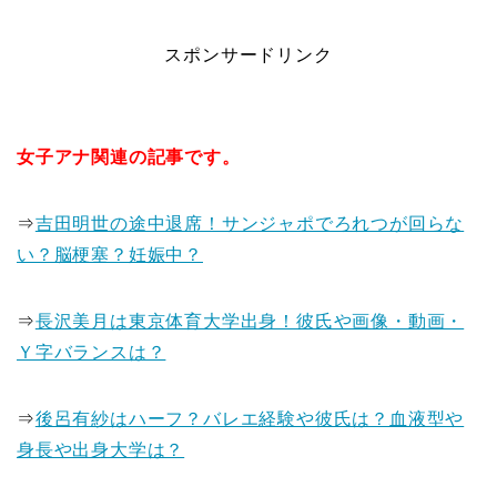
スポンサードリンク
女子アナ関連の記事です。
⇒
吉田明世の途中退席！サンジャポでろれつが回らな
い？脳梗塞？妊娠中？
⇒
長沢美月は東京体育大学出身！彼氏や画像・動画・
Ｙ字バランスは？
⇒
後呂有紗はハーフ？バレエ経験や彼氏は？血液型や
身長や出身大学は？