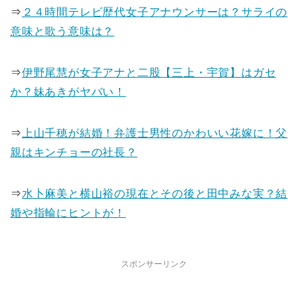
⇒
２４時間テレビ歴代女子アナウンサーは？サライの
意味と歌う意味は？
⇒
伊野尾慧が女子アナと二股【三上・宇賀】はガセ
か？妹あきがヤバい！
⇒
上山千穂が結婚！弁護士男性のかわいい花嫁に！父
親はキンチョーの社長？
⇒
水卜麻美と横山裕の現在とその後と田中みな実？結
婚や指輪にヒントが！
スポンサーリンク