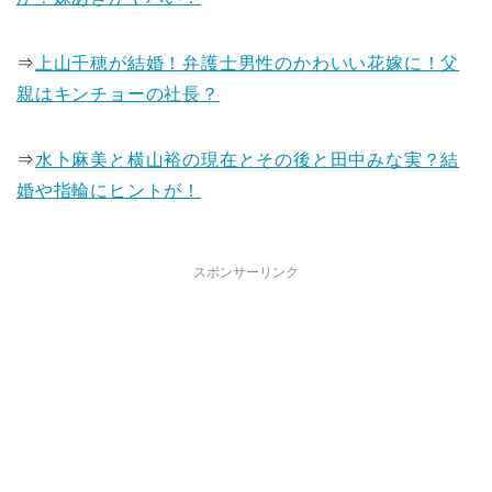
⇒
上山千穂が結婚！弁護士男性のかわいい花嫁に！父
親はキンチョーの社長？
⇒
水卜麻美と横山裕の現在とその後と田中みな実？結
婚や指輪にヒントが！
スポンサーリンク