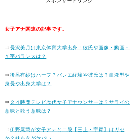
スポンサードリンク
女子アナ関連の記事です。
⇒
長沢美月は東京体育大学出身！彼氏や画像・動画・
Ｙ字バランスは？
⇒
後呂有紗はハーフ？バレエ経験や彼氏は？血液型や
身長や出身大学は？
⇒
２４時間テレビ歴代女子アナウンサーは？サライの
意味と歌う意味は？
⇒
伊野尾慧が女子アナと二股【三上・宇賀】はガセ
か？妹あきがヤバい！