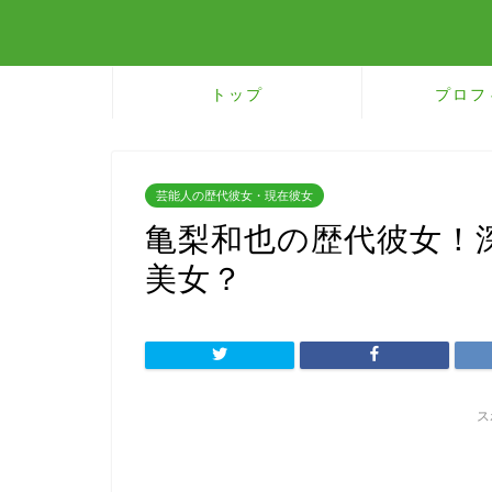
トップ
プロフ
芸能人の歴代彼女・現在彼女
亀梨和也の歴代彼女！
美女？
ス