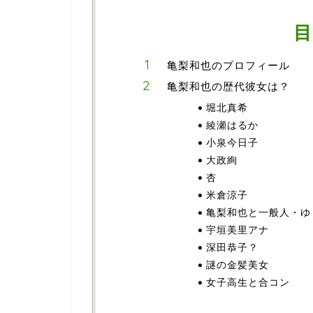
目
亀梨和也のプロフィール
亀梨和也の歴代彼女は？
堀北真希
綾瀬はるか
小泉今日子
大政絢
杏
米倉涼子
亀梨和也と一般人・ゆ
宇垣美里アナ
深田恭子？
謎の金髪美女
女子高生と合コン