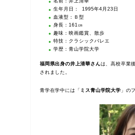
名前：井上清華
生年月日： 1995年4月23日
血液型：Ｂ型
身長：161㎝
趣味：映画鑑賞、散歩
特技：クラシックバレエ
学歴：青山学院大学
福岡県出身の井上清華さん
は、高校卒業
されました。
青学在学中には「
ミス青山学院大学
」の