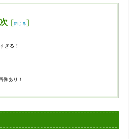
次
[
]
閉じる
すぎる！
？
？画像あり！