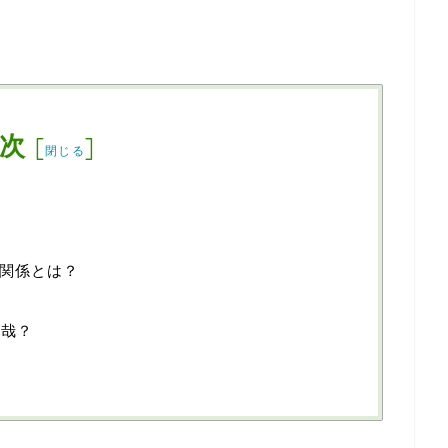
次
[
]
閉じる
関係とは？
辰哉？