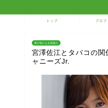
トップ
プロフ
鼻が気になる芸能人
宮澤佐江とタバコの関
ャニーズJr.