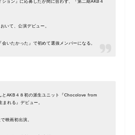
ィション』に応募したが間に合わず、『第二期AKB４
。
において、公演デビュー。
『会いたかった』で初めて選抜メンバーになる。
KB４８初の派生ユニット『Chocolove from
が生まれる』デビュー。
役で映画初出演。