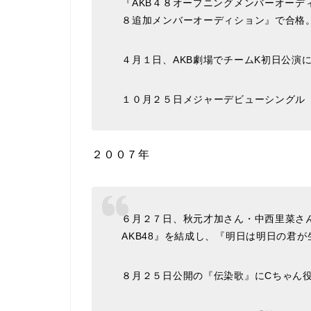
『AKB４８オープニングメンバーオーデ
８追加メンバーオーディション』で合格
４月１日、AKB劇場でチームK初日公演
１０月２５日メジャーデビューシングル
２００７年
６月２７日、秋元才加さん・中西里菜さんとA
AKB48』を結成し、『明日は明日の君
８月２５日公開の『伝染歌』にCちゃん