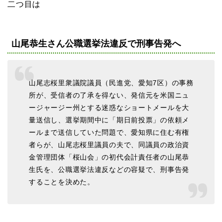
二つ目は
山尾恭生さん公職選挙法違反で刑事告発へ
山尾志桜里衆議院議員（民進党、愛知7区）の事務
所が、受信者の了承を得ない、発信元を米国ニュ
ージャージー州とする迷惑なショートメールを大
量送信し、選挙期間中に「期日前投票」の依頼メ
ールまで送信していた問題で、愛知県に住む有権
者らが、山尾志桜里議員の夫で、同議員の政治資
金管理団体「桜山会」の初代会計責任者の山尾恭
生氏を、公職選挙法違反などの容疑で、刑事告発
することを決めた。