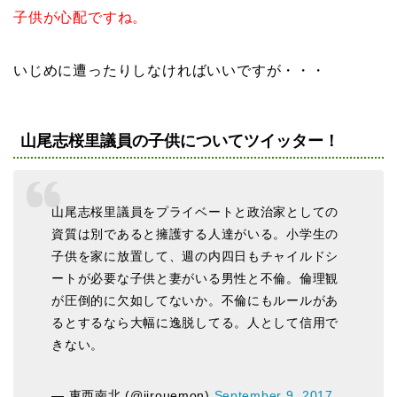
子供が心配ですね。
いじめに遭ったりしなければいいですが・・・
山尾志桜里議員の子供についてツイッター！
山尾志桜里議員をプライベートと政治家としての
資質は別であると擁護する人達がいる。小学生の
子供を家に放置して、週の内四日もチャイルドシ
ートが必要な子供と妻がいる男性と不倫。倫理観
が圧倒的に欠如してないか。不倫にもルールがあ
るとするなら大幅に逸脱してる。人として信用で
きない。
— 東西南北 (@jirouemon)
September 9, 2017