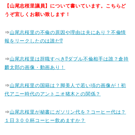
【山尾志桜里議員】について書いています。こちらど
うぞ宜しくお願い致します！
⇒
山尾志桜里の不倫の原因や理由は夫にあり？不倫情
報をリークしたのは誰だ⁉
⇒
山尾志桜里は辞職すべき⁉ダブル不倫相手は誰？倉持
麟太郎の画像・動画あり！
⇒
山尾志桜里の国籍は？脚美人で若い頃の画像が！初
代アニー時代のアントニオ猪木との関係？
⇒
山尾志桜里が秘書にガソリン代を？コーヒー代は？
１日３００杯コーヒー飲めますか？