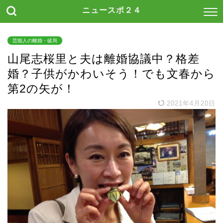
ニュースポ２４
芸能人の離婚・破局
山尾志桜里と夫は離婚協議中？格差
婚？子供がかわいそう！でも文春から
第2の矢が！
2021年4月20日