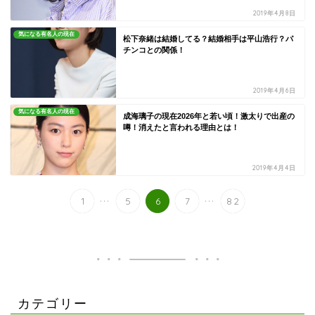
2019年4月8日
気になる有名人の現在
松下奈緒は結婚してる？結婚相手は平山浩行？パ
チンコとの関係！
2019年4月6日
気になる有名人の現在
成海璃子の現在2026年と若い頃！激太りで出産の
噂！消えたと言われる理由とは！
2019年4月4日
...
...
1
5
6
7
82
カテゴリー