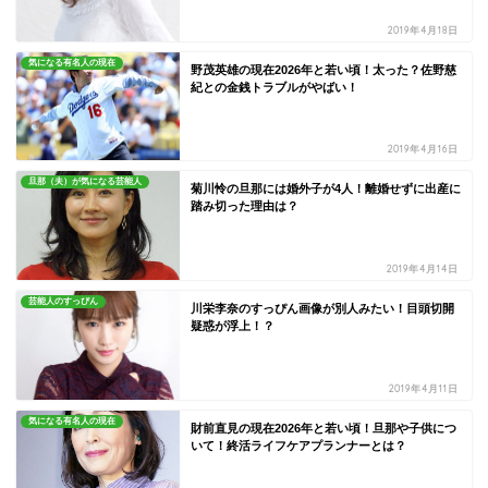
2019年4月18日
気になる有名人の現在
野茂英雄の現在2026年と若い頃！太った？佐野慈
紀との金銭トラブルがやばい！
2019年4月16日
旦那（夫）が気になる芸能人
菊川怜の旦那には婚外子が4人！離婚せずに出産に
踏み切った理由は？
2019年4月14日
芸能人のすっぴん
川栄李奈のすっぴん画像が別人みたい！目頭切開
疑惑が浮上！？
2019年4月11日
気になる有名人の現在
財前直見の現在2026年と若い頃！旦那や子供につ
いて！終活ライフケアプランナーとは？