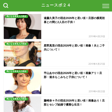
ニュースポ２４
気になる有名人の現在
遠藤久美子の現在2026年と若い頃！旦那の横尾初
喜との間に2人目の子供！
2019年4月29日
気になる有名人の現在
星野真里の現在2026年と若い頃！画像！夫とご子
共について！
2019年4月25日
気になる有名人の現在
平山あやの現在2026年と若い頃！画像アリ！旦
那・速水もこみちと子供について！
2019年4月22日
気になる有名人の現在
藤崎奈々子の現在2026年と若い頃！画像あり！旦
那とセレブ結婚で優雅な生活！